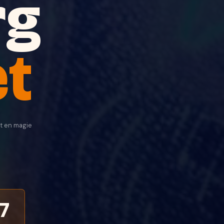
rg
et
ht en magie
5