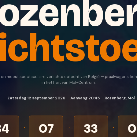
ozenbe
ichtsto
en meest spectaculaire verlichte optocht van België — praalwagens, lic
in het hart van Mol-Centrum.
Zaterdag 12 september 2026
Aanvang 20:45
Rozenberg, Mol
34
07
33
0